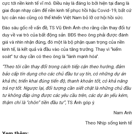
cực tới nền kinh tế vĩ mô. Điều này là đáng lo bởi hiện tại đang là
giai đoạn nhạy cảm để nền kinh tế phục hồi hậu Covid-19, bất cứ
lực cản nào cũng có thể khiến Việt Nam bỏ lỡ cơ hội hồi sức.
Đào sâu gốc rễ
vấn đề, TS Vũ Đình Ánh cho rằng cần thay đổi tư
duy về vai trò của bất động sản. BĐS theo ông phải được đánh
giá và nhìn nhận đúng, đó một là bộ phận quan trọng của nền
kinh tế, là kết quả và đầu vào của tăng trưởng. Thay vì “kiểm
soát” tư duy cần có theo ông là “lành mạnh hóa”.
“Theo tôi cần thay đổi trong cách tiếp cận theo hướng, đảm
bảo cấp tín dụng cho các chủ đầu tư uy tín, có những dự án
khả thi, triển khai đúng tiến độ, thanh khoản tốt, có khả năng
trả nợ tốt. Ngược lại, đối tượng cần siết chặt là những chủ đầu
tư không đáp ứng được các yêu cầu trên, các dự án yếu kém,
thậm chí là “chôn” tiền đầu tư”,
TS Ánh góp ý.
Nam Anh
Theo Nhịp sống kinh tế
Xem thêm: