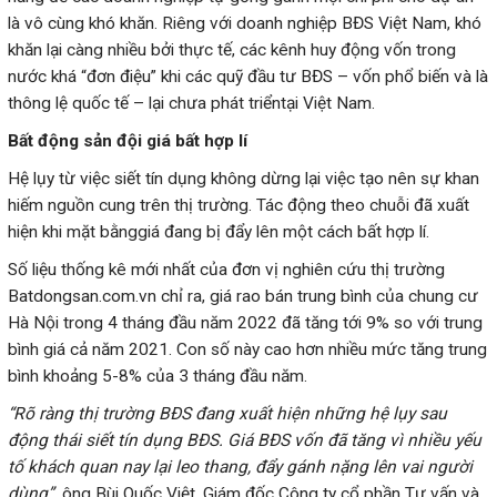
là vô cùng khó khăn. Riêng với doanh nghiệp BĐS Việt Nam, khó
khăn lại càng nhiều bởi thực tế, các kênh huy động vốn trong
nước khá “đơn điệu” khi các quỹ đầu tư BĐS – vốn phổ biến và là
thông lệ quốc tế – lại chưa phát triểntại Việt Nam.
Bất động sản đội giá bất hợp lí
Hệ lụy từ việc siết tín dụng không dừng lại việc tạo nên sự khan
hiếm nguồn cung trên thị trường. Tác động theo chuỗi đã xuất
hiện khi mặt bằnggiá đang bị đẩy lên một cách bất hợp lí.
Số liệu thống kê mới nhất của đơn vị nghiên cứu thị trường
Batdongsan.com.vn chỉ ra, giá rao bán trung bình của chung cư
Hà Nội trong 4 tháng đầu năm 2022 đã tăng tới 9% so với trung
bình giá cả năm 2021. Con số này cao hơn nhiều mức tăng trung
bình khoảng 5-8% của 3 tháng đầu năm.
“Rõ ràng thị trường BĐS đang xuất hiện những hệ lụy sau
động thái siết tín dụng BĐS. Giá BĐS vốn đã tăng vì nhiều yếu
tố khách quan nay lại leo thang, đẩy gánh nặng lên vai người
dùng”,
ông Bùi Quốc Việt, Giám đốc Công ty cổ phần Tư vấn và