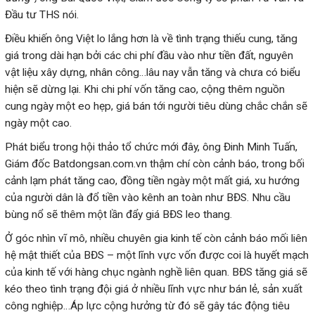
Đầu tư THS nói.
Điều khiến ông Việt lo lắng hơn là về tình trạng thiếu cung, tăng
giá trong dài hạn bởi các chi phí đầu vào như tiền đất, nguyên
vật liệu xây dựng, nhân công…lâu nay vẫn tăng và chưa có biểu
hiện sẽ dừng lại. Khi chi phí vốn tăng cao, cộng thêm nguồn
cung ngày một eo hẹp, giá bán tới người tiêu dùng chắc chắn sẽ
ngày một cao.
Phát biểu trong hội thảo tổ chức mới đây, ông Đinh Minh Tuấn,
Giám đốc Batdongsan.com.vn thậm chí còn cảnh báo, trong bối
cảnh lạm phát tăng cao, đồng tiền ngày một mất giá, xu hướng
của người dân là đổ tiền vào kênh an toàn như BĐS. Nhu cầu
bùng nổ sẽ thêm một lần đẩy giá BĐS leo thang.
Ở góc nhìn vĩ mô, nhiều chuyên gia kinh tế còn cảnh báo mối liên
hệ mật thiết của BĐS – một lĩnh vực vốn được coi là huyết mạch
của kinh tế với hàng chục ngành nghề liên quan. BĐS tăng giá sẽ
kéo theo tình trạng đội giá ở nhiều lĩnh vực như bán lẻ, sản xuất
công nghiệp…Áp lực cộng hưởng từ đó sẽ gây tác động tiêu