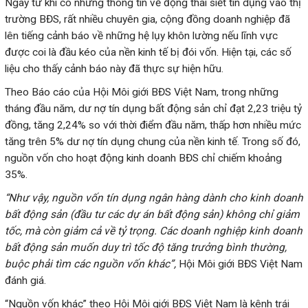
Ngay từ khi có những thông tin về động thái siết tín dụng vào thị
trường BĐS, rất nhiều chuyên gia, cộng đồng doanh nghiệp đã
lên tiếng cảnh báo về những hệ lụy khôn lường nếu lĩnh vực
được coi là đầu kéo của nền kinh tế bị đói vốn. Hiện tại, các số
liệu cho thấy cảnh báo này đã thực sự hiện hữu.
Theo Báo cáo của Hội Môi giới BĐS Việt Nam, trong những
tháng đầu năm, dư nợ tín dụng bất động sản chỉ đạt 2,23 triệu tỷ
đồng, tăng 2,24% so với thời điểm đầu năm, thấp hơn nhiều mức
tăng trên 5% dư nợ tín dụng chung của nền kinh tế. Trong số đó,
nguồn vốn cho hoạt động kinh doanh BĐS chỉ chiếm khoảng
35%.
“Như vậy, nguồn vốn tín dụng ngân hàng dành cho kinh doanh
bất động sản (đầu tư các dự án bất động sản) không chỉ giảm
tốc, mà còn giảm cả về tỷ trọng. Các doanh nghiệp kinh doanh
bất động sản muốn duy trì tốc độ tăng trưởng bình thường,
buộc phải tìm các nguồn vốn khác”,
Hội Môi giới BĐS Việt Nam
đánh giá.
“Nguồn vốn khác” theo Hội Môi giới BĐS Việt Nam là kênh trái