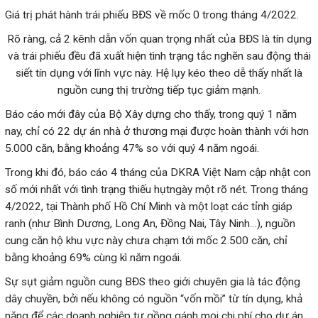
Giá trị phát hành trái phiếu BĐS về mốc 0 trong tháng 4/2022.
Rõ ràng, cả 2 kênh dẫn vốn quan trọng nhất của BĐS là tín dụng
và trái phiếu đều đã xuất hiện tình trạng tắc nghẽn sau động thái
siết tín dụng với lĩnh vực này. Hệ lụy kéo theo dễ thấy nhất là
nguồn cung thị trường tiếp tục giảm mạnh.
Báo cáo mới đây của Bộ Xây dựng cho thấy, trong quý 1 năm
nay, chỉ có 22 dự án nhà ở thương mại được hoàn thành với hơn
5.000 căn, bằng khoảng 47% so với quý 4 năm ngoái.
Trong khi đó, báo cáo 4 tháng của DKRA Việt Nam cập nhật con
số mới nhất với tình trạng thiếu hụtngày một rõ nét. Trong tháng
4/2022, tại Thành phố Hồ Chí Minh và một loạt các tỉnh giáp
ranh (như Bình Dương, Long An, Đồng Nai, Tây Ninh…), nguồn
cung căn hộ khu vực này chưa chạm tới mốc 2.500 căn, chỉ
bằng khoảng 69% cùng kì năm ngoái.
Sự sụt giảm nguồn cung BĐS theo giới chuyên gia là tác động
dây chuyền, bởi nếu không có nguồn “vốn mồi” từ tín dụng, khả
năng để các doanh nghiệp tự gồng gánh mọi chi phí cho dự án