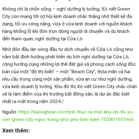
City còn mang tới cơ hội kinh doanh chắc thắng nhờ thiết kế đa
dạng, tối ưu công năng, vừa ở vừa kinh doanh với nguồn khách
hàng khổng lồ khi đón trọn dòng người di chuyển và du khách
nắm bắt định hướng phát triển du lịch nghỉ dưỡng tại Cửa Lò,
cộng hưởng cùng những lợi thế đắt giá và phong cách sống độc
bản của một “đô thị biển” – một “Beach City”, thỏa mãn cả hai
nhu cầu trong cùng một sản phẩm, vừa an cư như nghỉ dưỡng,
vừa kinh doanh lý tưởng. Khu đô thị Xô viết Green City chắc chắn
sẽ là tâm điểm của thị trường bất động sản, là dự án đặc biệt
nhất ra mắt trong năm 2024./.
Nguồn:
https://baonghean.vn/chinh-thuc-ra-mat-khu-do-thi-xo-
viet-green-city-ngoc-trong-pho-pho-ben-bien-10280193.html
Xem thêm: