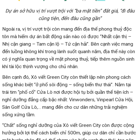
Dự án sở hữu vị trí vượt trội với “ba mặt tiền” đắt giá, “đi đâu
cũng tiện, đến đâu cũng gần”
tôn mà hiếm dự án bất động sản nào có được “Nhất cận thị –
Nhị cận giang – Tam cận lộ – Tứ cận hải”. Bên cạnh việc mang
đến luồng không khí trong lành suốt quanh năm, địa thế này còn
có ý nghĩa quan trọng về mặt phong thuỷ, tiếp thêm nguồn sinh
khí tài lộc thịnh vượng cho chủ nhân.
Bên cạnh đó, Xô viết Green City còn thiết lập nên phong cách
sống khác biệt “ở phố sôi động – sống biển thư thái”. Nằm tại
trái tim “phố cổ” Cửa Lò nơi được hội tụ bởi quần thể tiện ích –
nghỉ dưỡng đẳng cấp bậc nhất: Vinwonders, Vinpearl Cửa Hội,
Sân Golf Cửa Lò,… mang đến cho cư dân những trải nghiệm
“‏Chất” sống nghỉ dưỡng của Xô viết Green City còn được cộng
hưởng bởi lợi thế cách biển chỉ 500m, giúp cư dân chỉ cần bước