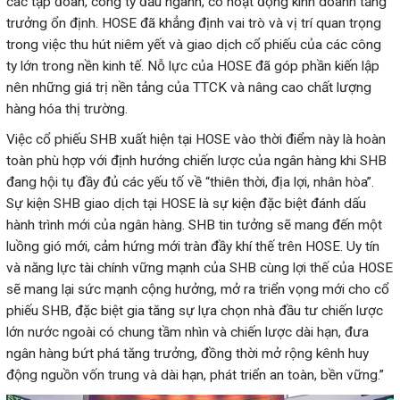
các tập đoàn, công ty đầu ngành, có hoạt động kinh doanh tăng
trưởng ổn định. HOSE đã khẳng định vai trò và vị trí quan trọng
trong việc thu hút niêm yết và giao dịch cổ phiếu của các công
ty lớn trong nền kinh tế. Nỗ lực của HOSE đã góp phần kiến lập
nên những giá trị nền tảng của TTCK và nâng cao chất lượng
hàng hóa thị trường.
Việc cổ phiếu SHB xuất hiện tại HOSE vào thời điểm này là hoàn
toàn phù hợp với định hướng chiến lược của ngân hàng khi SHB
đang hội tụ đầy đủ các yếu tố về “thiên thời, địa lợi, nhân hòa”.
Sự kiện SHB giao dịch tại HOSE là sự kiện đặc biệt đánh dấu
hành trình mới của ngân hàng. SHB tin tưởng sẽ mang đến một
luồng gió mới, cảm hứng mới tràn đầy khí thế trên HOSE. Uy tín
và năng lực tài chính vững mạnh của SHB cùng lợi thế của HOSE
sẽ mang lại sức mạnh cộng hưởng, mở ra triển vọng mới cho cổ
phiếu SHB, đặc biệt gia tăng sự lựa chọn nhà đầu tư chiến lược
lớn nước ngoài có chung tầm nhìn và chiến lược dài hạn, đưa
ngân hàng bứt phá tăng trưởng, đồng thời mở rộng kênh huy
động nguồn vốn trung và dài hạn, phát triển an toàn, bền vững.”