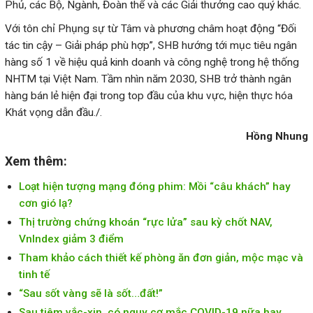
Phủ, các Bộ, Ngành, Đoàn thể và các Giải thưởng cao quý khác.
Với tôn chỉ Phụng sự từ Tâm và phương châm hoạt động “Đối
tác tin cậy – Giải pháp phù hợp”, SHB hướng tới mục tiêu ngân
hàng số 1 về hiệu quả kinh doanh và công nghệ trong hệ thống
NHTM tại Việt Nam. Tầm nhìn năm 2030, SHB trở thành ngân
hàng bán lẻ hiện đại trong top đầu của khu vực, hiện thực hóa
Khát vọng dẫn đầu./.
Hồng Nhung
Xem thêm:
Loạt hiện tượng mạng đóng phim: Mồi “câu khách” hay
cơn gió lạ?
Thị trường chứng khoán “rực lửa” sau kỳ chốt NAV,
VnIndex giảm 3 điểm
Tham khảo cách thiết kế phòng ăn đơn giản, mộc mạc và
tinh tế
“Sau sốt vàng sẽ là sốt…đất!”
Sau tiêm vắc-xin, có nguy cơ mắc COVID-19 nữa hay