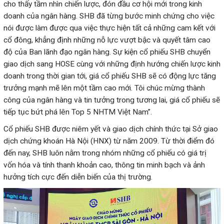
cho thấy tầm nhìn chiến lược, đón đầu cơ hội mới trong kinh
doanh của ngân hàng. SHB đã từng bước minh chứng cho việc
nói được làm được qua việc thực hiện tất cả những cam kết với
cổ đông, khẳng định những nỗ lực vượt bậc và quyết tâm cao
độ của Ban lãnh đạo ngân hàng. Sự kiện cổ phiếu SHB chuyển
giao dịch sang HOSE cùng với những định hướng chiến lược kinh
doanh trong thời gian tới, giá cổ phiếu SHB sẽ có động lực tăng
trưởng mạnh mẽ lên một tầm cao mới. Tôi chúc mừng thành
công của ngân hàng và tin tưởng trong tương lai, giá cổ phiếu sẽ
tiếp tục bứt phá lên Top 5 NHTM Việt Nam”.
Cổ phiếu SHB được niêm yết và giao dịch chính thức tại Sở giao
dịch chứng khoán Hà Nội (HNX) từ năm 2009. Từ thời điểm đó
đến nay, SHB luôn nằm trong nhóm những cổ phiếu có giá trị
vốn hóa và tính thanh khoản cao, thông tin minh bạch và ảnh
hưởng tích cực đến diễn biến của thị trường.